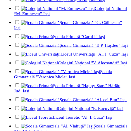
Colegiul Național
“M. Eminescu” Iași
Școala Gimnazială "G. Călinescu”
Iași
Școala Primară "Carol I" Iași
Şcoala Gimnazială "B.P. Haşdeu" Iaşi
Liceul Universității "Al. I. Cuza” Iași
Colegiul Național "V. Alecsandri” Iași
Școala
Gimnazială ”Veronica Micle” Iași
Școala Primară "Happy Stars" Hârlău,
Jud. Iași
Școala Gimnazială "Al. cel Bun" Iași
Colegiul Național "E. Racoviță" Iași
Liceul Teoretic "Al. I. Cuza" Iași
Școala Gimnazială