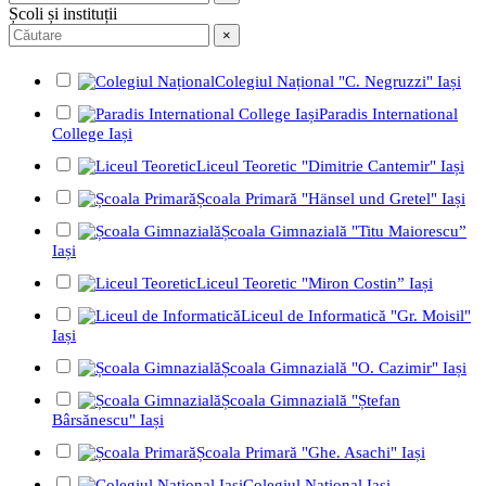
Școli și instituții
×
Colegiul Național "C. Negruzzi" Iași
Paradis International
College Iași
Liceul Teoretic "Dimitrie Cantemir" Iași
Școala Primară "Hänsel und Gretel" Iași
Școala Gimnazială "Titu Maiorescu”
Iași
Liceul Teoretic "Miron Costin” Iași
Liceul de Informatică "Gr. Moisil"
Iași
Școala Gimnazială "O. Cazimir" Iași
Școala Gimnazială "Ștefan
Bârsănescu" Iași
Școala Primară "Ghe. Asachi" Iași
Colegiul Național Iași