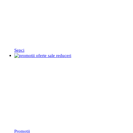
Sepci
Promoții