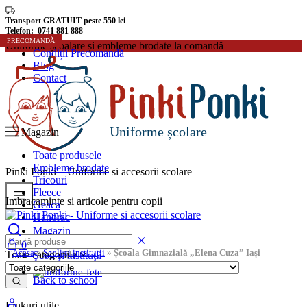
Transport GRATUIT peste 550 lei
Telefon: 0741 881 888
PRECOMANDĂ
PRECOMANDĂ
PRECOMANDĂ
Uniforme școalare și embleme brodate la comandă
Condiții Precomandă
Blog
Contact
Uniforme școlare
Magazin
Toate produsele
Embleme brodate
Pinki Ponki – Uniforme si accesorii scolare
Tricouri
Fleece
Imbracaminte si articole pentru copii
Geaca
Hanorac
Magazin
Uniforme Școlare
0
Acasa
»
Şcoli şi instituţii
»
Școala Gimnazială „Elena Cuza” Iași
Toate categoriile
Şcoli şi instituţii
Rechizite școlare
Back to school
Linkuri utile