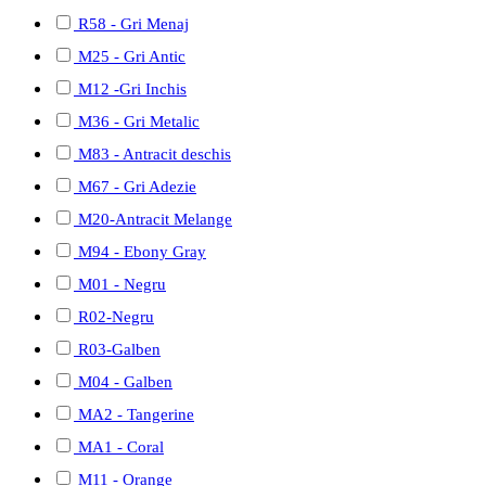
R58 - Gri Menaj
M25 - Gri Antic
M12 -Gri Inchis
M36 - Gri Metalic
M83 - Antracit deschis
M67 - Gri Adezie
M20-Antracit Melange
M94 - Ebony Gray
M01 - Negru
R02-Negru
R03-Galben
M04 - Galben
MA2 - Tangerine
MA1 - Coral
M11 - Orange