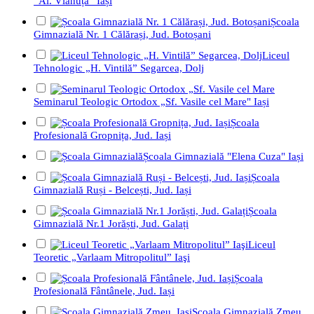
”Al. Vlahuță” Iași
Școala
Gimnazială Nr. 1 Călărași, Jud. Botoșani
Liceul
Tehnologic „H. Vintilă” Segarcea, Dolj
Seminarul Teologic Ortodox „Sf. Vasile cel Mare" Iași
Școala
Profesională Gropnița, Jud. Iași
Școala Gimnazială "Elena Cuza" Iași
Școala
Gimnazială Ruși - Belcești, Jud. Iași
Școala
Gimnazială Nr.1 Jorăști, Jud. Galați
Liceul
Teoretic „Varlaam Mitropolitul” Iaşi
Școala
Profesională Fântânele, Jud. Iași
Școala Gimnazială Zmeu,