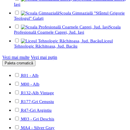
Iași
Școala Gimnazială "Sfântul Grigorie
Teologul" Galați
Școala
Profesională Coarnele Caprei, Jud. Iași
Liceul
Tehnologic Răchitoasa, Jud. Bacău
Vezi mai multe
Vezi mai puțin
Paleta cromatică
R01 - Alb
M00 - Alb
R132-Alb Vintage
R177-Gri Cenusiu
R47-Gri Argintiu
M03 - Gri Deschis
MA4 - Silver Gray