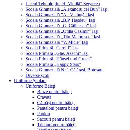
Liceul Tehnologic „H. Vintilă” Segarcea
Școala Gimnazială „Alexandru cel Bun” Iași
Școala Gimnazială ”Al. Vlahuță” Iași
Şcoala Gimnazială „B.P. Haşdeu” Iaşi
Școala Gimnazială „G. Călinescu” Iași
Școala Gimnazială „Otilia Cazimir” Iași
Școala Gimnazială „Titu Maiorescu” Iași
Școala Gimnazială ”V. Micle” Iași
Școala Primară „Carol I” Iași
Școala Primară „Ghe. Asachi” Iași
Școala Primară „Hänsel und Gretel”
Școala Primară „Happy Stars”
Școala Gimnazială Nr.1 Călărași, Botoșani
Diverse școli
Uniforme Școlare
Uniforme Băieți
Bluze pentru băieți
Cravată
Cămăși pentru băieți
Pantaloni pentru băieți
Papion
Sacouri pentru băieți
Tricouri pentru băieți