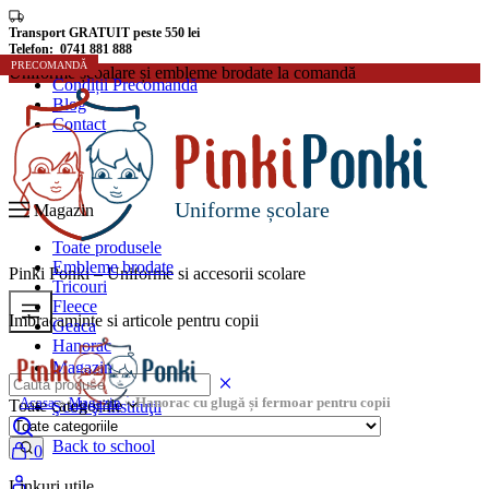
Transport GRATUIT peste 550 lei
Telefon: 0741 881 888
PRECOMANDĂ
PRECOMANDĂ
PRECOMANDĂ
PRECOMANDĂ
PRECOMANDĂ
PRECOMANDĂ
PRECOMANDĂ
PRECOMANDĂ
Uniforme școalare și embleme brodate la comandă
Condiții Precomandă
Blog
Contact
Uniforme școlare
Magazin
Toate produsele
Embleme brodate
Pinki Ponki – Uniforme si accesorii scolare
Tricouri
Fleece
Imbracaminte si articole pentru copii
Geaca
Hanorac
Magazin
Uniforme Școlare
Acasa
»
Magazin
»
Hanorac cu glugă și fermoar pentru copii
Toate categoriile
Şcoli şi instituţii
Rechizite școlare
Back to school
0
Linkuri utile