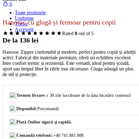
0
Toate produsele
Uniforme
Hanorac cu glugă și fermoar pentru copii
Tricou
Accesorii
Rated
0
out of 5
De la
136
lei
Hanorac Zipper confortabil și modern, perfect pentru copiii și adulții
activi. Fabricat din materiale premium, oferă un echilibru excelent
între confort termic și rezistență. Este versatil, ideal pentru școală,
sport sau timpul liber în zilele mai răcoroase. Gluga adaugă un plus
de stil și protecție.
Termen livrare:
± 30 zile lucrătoare de la data încasării comenzii
Disponibil:
Precomandă
Plată Online sigură și rapidă.
Comandă telefonic:
+40 741 881 888