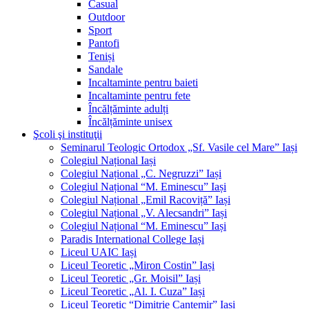
Casual
Outdoor
Sport
Pantofi
Teniși
Sandale
Incaltaminte pentru baieti
Incaltaminte pentru fete
Încălțăminte adulți
Încălțăminte unisex
Şcoli şi instituţii
Seminarul Teologic Ortodox „Sf. Vasile cel Mare” Iași
Colegiul Național Iași
Colegiul Național „C. Negruzzi” Iași
Colegiul Național “M. Eminescu” Iași
Colegiul Național „Emil Racoviță” Iași
Colegiul Național „V. Alecsandri” Iași
Colegiul Național “M. Eminescu” Iași
Paradis International College Iași
Liceul UAIC Iași
Liceul Teoretic „Miron Costin” Iași
Liceul Teoretic „Gr. Moisil” Iași
Liceul Teoretic „Al. I. Cuza” Iași
Liceul Teoretic “Dimitrie Cantemir” Iași