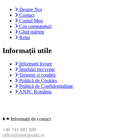
Despre Noi
Contact
Contul Meu
Cos cumparaturi
Ghid mărimi
Retur
Informații utile
Informații livrare
Întrebări frecvente
Termeni și condiții
Politică de Cookies
Politică de Confidențialitate
ANPC România
Informații de contact
+40 741 881 888
office@pinkiponki.ro