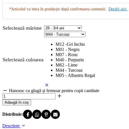
*Articolul va intra în producție după confirmarea comenzii.
Detalii aici.
Selectează mărime
M12 -Gri Inchis
M01 - Negru
M07 - Rosu
Selectează culoarea
M40 - Purpuriu
M62 - Lime
M44 - Turcoaz
M05 - Albastru Regal
Hanorac cu glugă și fermoar pentru copii cantitate
Adaugă în coș
Distribuie:
Descriere