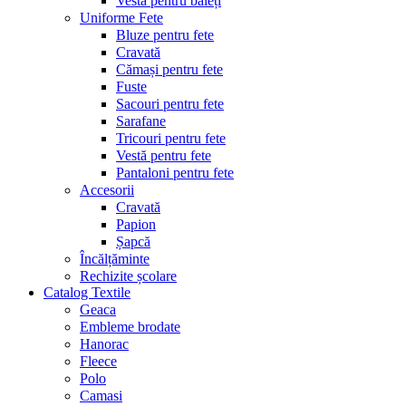
Vestă pentru băieți
Uniforme Fete
Bluze pentru fete
Cravată
Cămași pentru fete
Fuste
Sacouri pentru fete
Sarafane
Tricouri pentru fete
Vestă pentru fete
Pantaloni pentru fete
Accesorii
Cravată
Papion
Șapcă
Încălțăminte
Rechizite școlare
Catalog Textile
Geaca
Embleme brodate
Hanorac
Fleece
Polo
Camasi