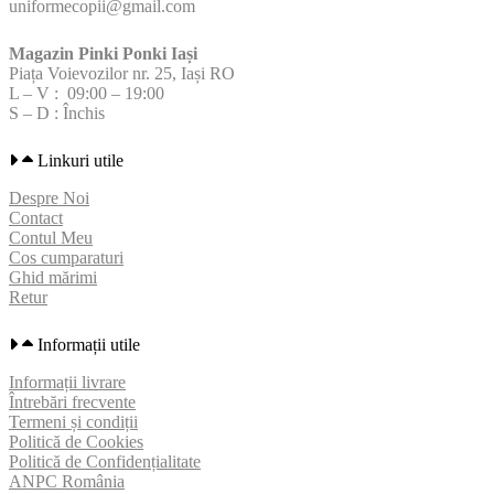
uniformecopii@gmail.com
Magazin Pinki Ponki Iași
Piața Voievozilor nr. 25, Iași RO
L – V : 09:00 – 19:00
S – D : Închis
Linkuri utile
Despre Noi
Contact
Contul Meu
Cos cumparaturi
Ghid mărimi
Retur
Informații utile
Informații livrare
Întrebări frecvente
Termeni și condiții
Politică de Cookies
Politică de Confidențialitate
ANPC România