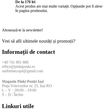
De la
170
lei
Acest produs are mai multe variații. Opțiunile pot fi alese
în pagina produsului.
Abonează-te la newsletter!
Vrei să afli ultimele noutăți și promoții?
Informații de contact
+40 741 881 888
office@pinkiponki.ro
uniformecopii@gmail.com
Magazin Pinki Ponki Iași
Piața Voievozilor nr. 25, Iași RO
L – V : 09:00 – 19:00
S – D : Închis
Linkuri utile