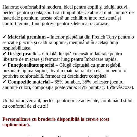
Hanorac confortabil și modern, ideal pentru copiii și adulții activi,
perfect pentru școală, sport sau timpul liber. Fabricat dintr-un mix de
materiale premium, acesta oferă un echilibru între rezistență și
confort termic, fiind potrivit pentru zilele mai răcoroase.
✔
Material premium
– Interior pieptănat din French Terry pentru o
senzație plăcută și căldură optimă, menținând în același timp
respirabilitatea.
✔
Design practic
– Croială dreaptă cu cusături laterale pentru
libertate de mișcare și fermoar lung pentru îmbrăcare rapidă.
✔
Funcționalitate sporită
– Glugă căptușită cu șnur reglabil,
buzunare tip marsupiu și tiv din material raiat cu elastan pentru o
potrivire confortabilă, fermoar cu deschidere completă.
✔
Compoziție material
– 65% bumbac, 35% poliester (pentru
anumite culori, compoziția poate varia: 85% bumbac, 15% vâscoză).
Un hanorac versatil, perfect pentru orice activitate, combinând stilul
cu confortul de zi cu zi!
Personalizare cu broderie disponibilă la cerere (cost
suplimentar).