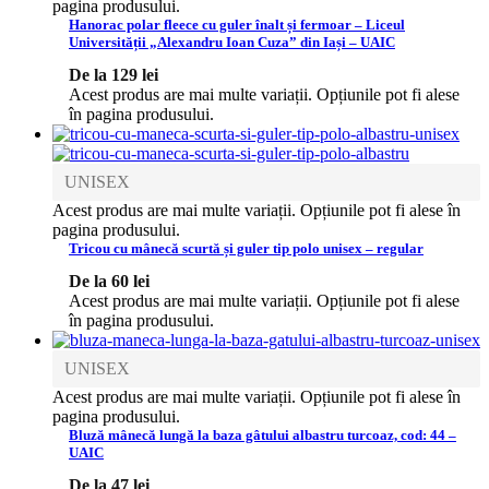
pagina produsului.
Hanorac polar fleece cu guler înalt și fermoar – Liceul
Universității „Alexandru Ioan Cuza” din Iași – UAIC
De la
129
lei
Acest produs are mai multe variații. Opțiunile pot fi alese
în pagina produsului.
UNISEX
Acest produs are mai multe variații. Opțiunile pot fi alese în
pagina produsului.
Tricou cu mânecă scurtă și guler tip polo unisex – regular
De la
60
lei
Acest produs are mai multe variații. Opțiunile pot fi alese
în pagina produsului.
UNISEX
Acest produs are mai multe variații. Opțiunile pot fi alese în
pagina produsului.
Bluză mânecă lungă la baza gâtului albastru turcoaz, cod: 44 –
UAIC
De la
47
lei