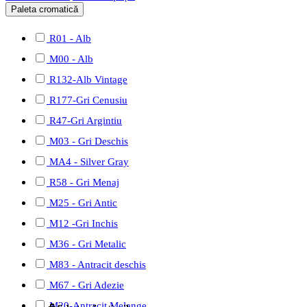
Paleta cromatică
R01 - Alb
M00 - Alb
R132-Alb Vintage
R177-Gri Cenusiu
R47-Gri Argintiu
M03 - Gri Deschis
MA4 - Silver Gray
R58 - Gri Menaj
M25 - Gri Antic
M12 -Gri Inchis
M36 - Gri Metalic
M83 - Antracit deschis
M67 - Gri Adezie
M20-Antracit Melange