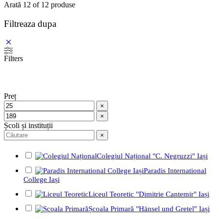
Arată
12
of
12
produse
Filtreaza dupa
Filters
Preț
×
×
Școli și instituții
×
Colegiul Național "C. Negruzzi" Iași
Paradis International
College Iași
Liceul Teoretic "Dimitrie Cantemir" Iași
Școala Primară "Hänsel und Gretel" Iași