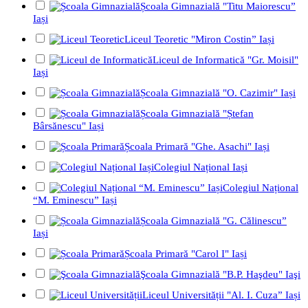
Școala Gimnazială "Titu Maiorescu”
Iași
Liceul Teoretic "Miron Costin” Iași
Liceul de Informatică "Gr. Moisil"
Iași
Școala Gimnazială "O. Cazimir" Iași
Școala Gimnazială "Ștefan
Bârsănescu" Iași
Școala Primară "Ghe. Asachi" Iași
Colegiul Național Iași
Colegiul Național
“M. Eminescu” Iași
Școala Gimnazială "G. Călinescu”
Iași
Școala Primară "Carol I" Iași
Şcoala Gimnazială "B.P. Haşdeu" Iaşi
Liceul Universității "Al. I. Cuza” Iași