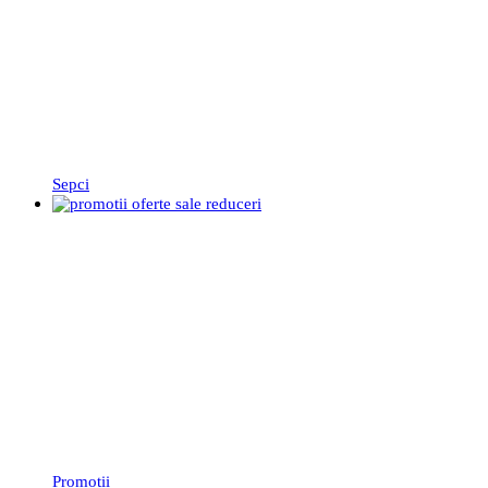
Sepci
Promoții