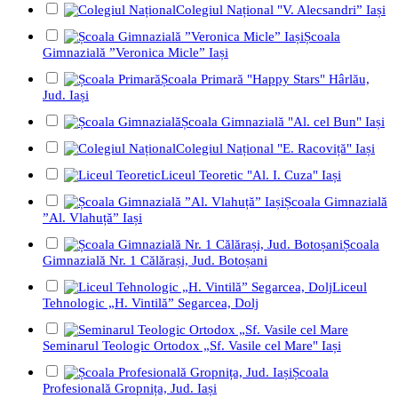
Colegiul Național "V. Alecsandri” Iași
Școala
Gimnazială ”Veronica Micle” Iași
Școala Primară "Happy Stars" Hârlău,
Jud. Iași
Școala Gimnazială "Al. cel Bun" Iași
Colegiul Național "E. Racoviță" Iași
Liceul Teoretic "Al. I. Cuza" Iași
Școala Gimnazială
”Al. Vlahuță” Iași
Școala
Gimnazială Nr. 1 Călărași, Jud. Botoșani
Liceul
Tehnologic „H. Vintilă” Segarcea, Dolj
Seminarul Teologic Ortodox „Sf. Vasile cel Mare" Iași
Școala
Profesională Gropnița, Jud. Iași