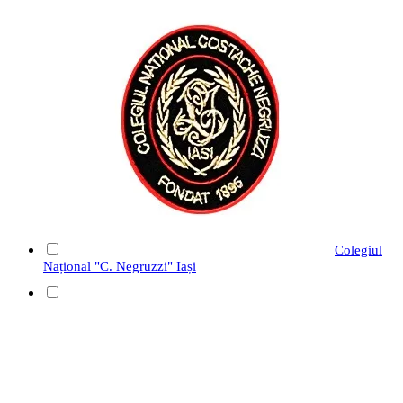
Colegiul
Național "C. Negruzzi" Iași