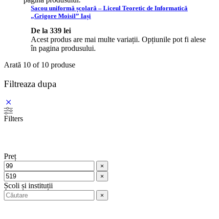
Sacou uniformă școlară – Liceul Teoretic de Informatică
„Grigore Moisil” Iași
De la
339
lei
Acest produs are mai multe variații. Opțiunile pot fi alese
în pagina produsului.
Arată
10
of
10
produse
Filtreaza dupa
Filters
Preț
×
×
Școli și instituții
×