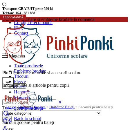
Transport GRATUIT peste 550 lei
Telefon: 0741 881 888
PRECOMANDĂ
PRECOMANDĂ
PRECOMANDĂ
PRECOMANDĂ
PRECOMANDĂ
PRECOMANDĂ
Uniforme școalare și embleme brodate la comandă
Condiții Precomandă
Blog
Contact
Uniforme școlare
Magazin
Toate produsele
Embleme brodate
Pinki Ponki – Uniforme si accesorii scolare
Tricouri
Fleece
Imbracaminte si articole pentru copii
Geaca
Hanorac
Magazin
Uniforme Școlare
Acasa
»
Uniforme Școlare
»
Uniforme Băieți
»
Sacouri pentru băieți
Toate categoriile
Şcoli şi instituţii
Rechizite școlare
Back to school
0
Sacouri școlare pentru băieți
Linkuri utile