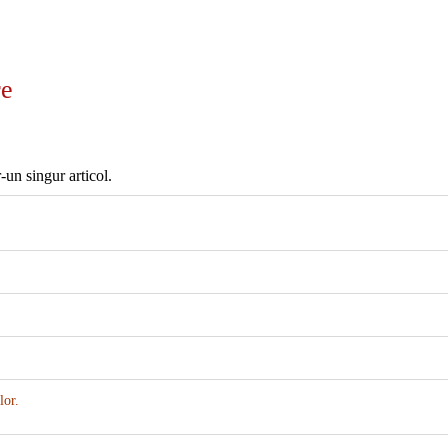
re
-un singur articol.
lor.