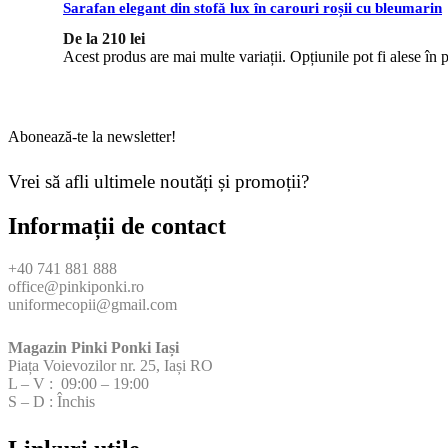
Sarafan elegant din stofă lux în carouri roșii cu bleumarin
De la
210
lei
Acest produs are mai multe variații. Opțiunile pot fi alese în 
Abonează-te la newsletter!
Vrei să afli ultimele noutăți și promoții?
Informații de contact
+40 741 881 888
office@pinkiponki.ro
uniformecopii@gmail.com
Magazin Pinki Ponki Iași
Piața Voievozilor nr. 25, Iași RO
L – V : 09:00 – 19:00
S – D : Închis