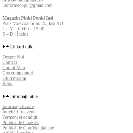
uniformecopii@gmail.com
Magazin Pinki Ponki Iași
Piața Voievozilor nr. 25, Iași RO
L – V : 09:00 – 19:00
S – D : Închis
Linkuri utile
Despre Noi
Contact
Contul Meu
Cos cumparaturi
Ghid mărimi
Retur
Informații utile
Informații livrare
Întrebări frecvente
Termeni și condiții
Politică de Cookies
Politică de Confidențialitate