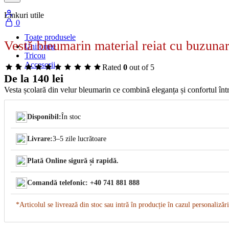
Linkuri utile
0
Toate produsele
Vestă bleumarin material reiat cu buzuna
Uniforme
Tricou
Accesorii
Rated
0
out of 5
De la
140
lei
Vesta școlară din velur bleumarin ce combină eleganța și confortul într
Disponibil:
În stoc
Livrare:
3–5 zile lucrătoare
Plată Online sigură și rapidă.
Comandă telefonic: +40 741 881 888
*Articolul se livrează din stoc sau intră în producție în cazul personalizări