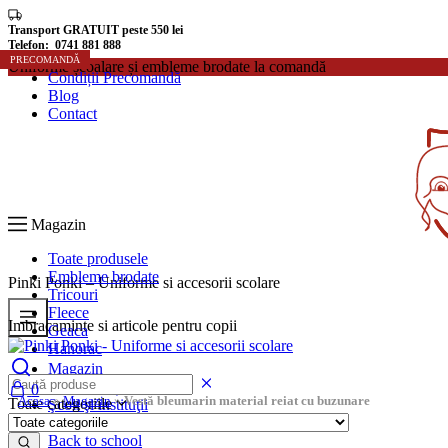
Transport GRATUIT peste 550 lei
Telefon: 0741 881 888
PRECOMANDĂ
PRECOMANDĂ
Uniforme școalare și embleme brodate la comandă
Condiții Precomandă
Blog
Contact
Magazin
Toate produsele
Embleme brodate
Pinki Ponki – Uniforme si accesorii scolare
Tricouri
Fleece
Imbracaminte si articole pentru copii
Geaca
Hanorac
Magazin
Uniforme Școlare
0
Acasa
»
Magazin
»
Vestă bleumarin material reiat cu buzunare
Toate categoriile
Şcoli şi instituţii
Rechizite școlare
Back to school