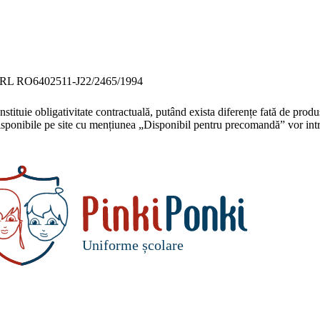
st SRL RO6402511-J22/2465/1994
ituie obligativitate contractuală, putând exista diferențe fată de produsul
disponibile pe site cu mențiunea „Disponibil pentru precomandă” vor intr
Uniforme școlare