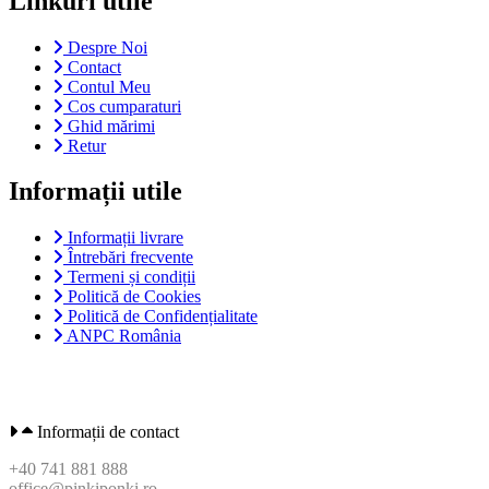
Linkuri utile
Despre Noi
Contact
Contul Meu
Cos cumparaturi
Ghid mărimi
Retur
Informații utile
Informații livrare
Întrebări frecvente
Termeni și condiții
Politică de Cookies
Politică de Confidențialitate
ANPC România
Informații de contact
+40 741 881 888
office@pinkiponki.ro